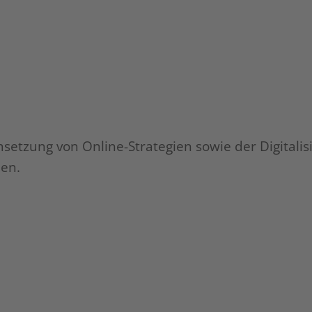
Gehe zu Folie 0
Gehe zu Folie 1
Gehe zu Folie 2
Gehe zu Fol
etzung von Online-Strategien sowie der Digitalisi
ien.