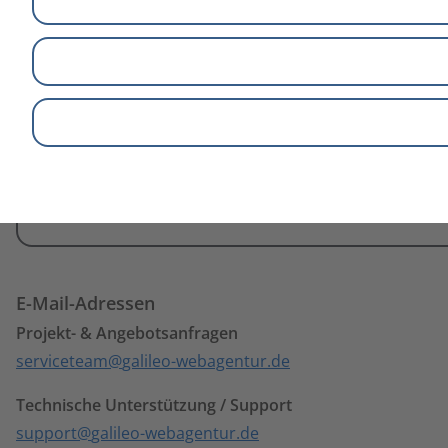
Kontakt
aufnehmen
Rufen Sie uns einfach an oder schreiben Sie uns
E-Mail-Adressen
Projekt- & Angebotsanfragen
serviceteam
galileo-webagentur.de
Technische Unterstützung / Support
support
galileo-webagentur.de