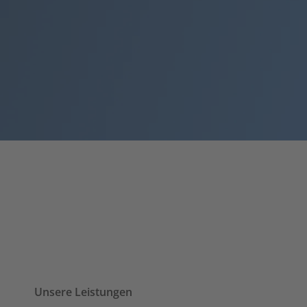
Willkommen bei der
Galileo Webagentur
Ihre TYPO3- und Magento-Agentur aus K
Seit 2001 realisieren wir als Full-Service-Weba
öffentliche Einrichtungen.
Unsere Leistungen