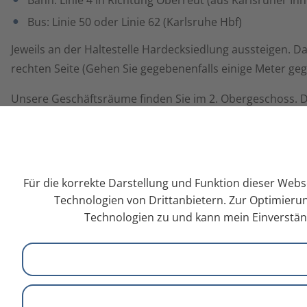
Bus: Linie 50 oder Linie 62 (Karlsruhe Hbf)
Jeweils an der Haltestelle Hardecksiedlung aussteigen. D
rechten Seite (Gehen Sie gegebenenfalls einige Meter geg
Unsere Geschäftsräume finden Sie im 2. Obergeschoss. De
Für die korrekte Darstellung und Funktion dieser Webs
Technologien von Drittanbietern. Zur Optimierun
Technologien zu und kann mein Einverständ