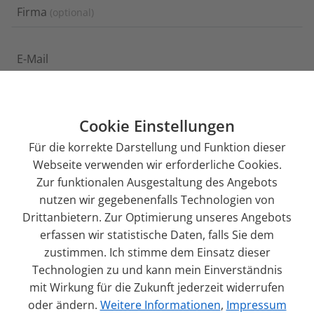
Firma
optional
E-Mail
Telefon
optional
Cookie Einstellungen
Für die korrekte Darstellung und Funktion dieser
Nachricht
Webseite verwenden wir erforderliche Cookies.
Zur funktionalen Ausgestaltung des Angebots
nutzen wir gegebenenfalls Technologien von
Drittanbietern. Zur Optimierung unseres Angebots
erfassen wir statistische Daten, falls Sie dem
zustimmen. Ich stimme dem Einsatz dieser
Technologien zu und kann mein Einverständnis
Diese Seite wird durch reCAPTCHA geschützt. Es gelten
mit Wirkung für die Zukunft jederzeit widerrufen
die
Datenschutzbestimmungen
und
oder ändern.
Weitere Informationen
,
Impressum
Nutzungsbedingungen
von Google.