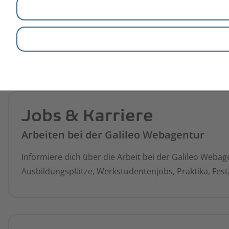
Dich
Wir suchen
Erfahre mehr über unseren Arbeitsalltag und we
Jobs & Karriere
Arbeiten bei der Galileo Webagentur
Informiere dich über die Arbeit bei der Galileo Webag
Ausbildungsplätze, Werkstudentenjobs, Praktika, Fes