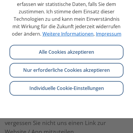
Auf Wunsch: Implementierung Ihrer barrierefreien
erfassen wir statistische Daten, falls Sie dem
Lösung
zustimmen. Ich stimme dem Einsatz dieser
Technologien zu und kann mein Einverständnis
mit Wirkung für die Zukunft jederzeit widerrufen
oder ändern.
Weitere Informationen
,
Impressum
Jetzt Kontakt aufnehmen
Alle Cookies akzeptieren
Nur erforderliche Cookies akzeptieren
anfragen
Unverbindlich
Individuelle Cookie-Einstellungen
Füllen Sie unser Kontaktformular aus oder
schreiben Sie uns eine kurze E-Mail. Bitte
vergessen Sie nicht uns einen Link zur
Website / App mitzuteilen.