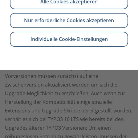
Alle Cookies akzeptieren
Nur erforderliche Cookies akzeptieren
mehr zu TYPO3-Upgrades
Individuelle Cookie-Einstellungen
Upgrades und Support
Ein Upgrade von der vorangegangen LTS Version
TYPO3 9 ist auf direktem Wege möglich. Ältere
Vorversionen müssen zunächst auf eine
Zwischenversion aktualisiert werden um sich die
Upgrade-Möglichkeit zu erschließen. Auch wenn zur
Herstellung der Kompatibilität einige spezielle
Extensions und Upgrade-Skripte bereitgestellt wurden,
verhält es sich bei TYPO3 10 LTS wie bereits bei den
Upgrades älterer TYPO3 Versionen: Um einen
reibungslosen Betrieb zu gewährleisten, müssen der