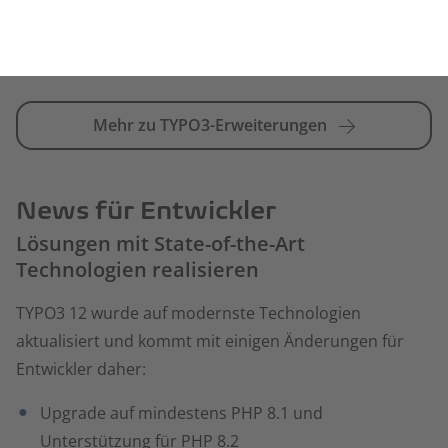
News
für Entwickler
mehr zu TYPO3-Erweiterungen
News für Entwickler
Lösungen mit State-of-the-Art
Technologien realisieren
TYPO3 12 wurde auf modernste Technologien
aktualisiert und kommt mit einigen Änderungen für
Entwickler daher:
Upgrade auf mindestens PHP 8.1 und
Unterstützung für PHP 8.2