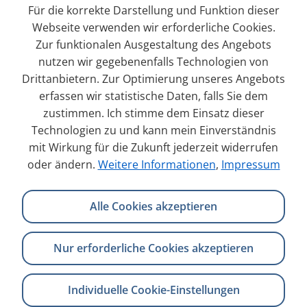
Für die korrekte Darstellung und Funktion dieser
Webseite verwenden wir erforderliche Cookies.
Zur funktionalen Ausgestaltung des Angebots
Datensätze sicher löschen
nutzen wir gegebenenfalls Technologien von
Gelöschte Inhalte können in TYPO3
Drittanbietern. Zur Optimierung unseres Angebots
erfassen wir statistische Daten, falls Sie dem
wiederhergestellt werden. Bestehende
zustimmen. Ich stimme dem Einsatz dieser
Datenschutzgesetze erfordern jedoch, dass
Technologien zu und kann mein Einverständnis
Daten nach einer bestimmten Zeit gelöscht
mit Wirkung für die Zukunft jederzeit widerrufen
werden. In TYPO3 12 lässt sich ein
oder ändern.
Weitere Informationen
,
Impressum
„Mindestalter“ für Datensätze festlegen, so dass
die Datenbank aufgeräumt werden kann, ohne
Alle Cookies akzeptieren
auch erst kürzlich entfernte Inhalte zu löschen.
Nur erforderliche Cookies akzeptieren
Individuelle Cookie-Einstellungen