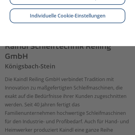
Individuelle Cookie-Einstellungen
Kaindl Schleiftechnik Reiling
GmbH
Königsbach-Stein
Die Kaindl Reiling GmbH verbindet Tradition mit
Innovation zu maßgefertigten Schleifmaschinen, die
exakt auf die Bedürfnisse ihrer Kunden zugeschnitten
werden. Seit 40 Jahren fertigt das
Familienunternehmen hochwertige Schleifmaschinen
für den Industrie- und Profibedarf. Auch für Hand- und
Heimwerker produziert Kaindl eine ganze Reihe