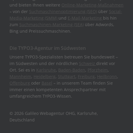
und bieten Ihnen weitere
Online-Marketing-Maßnahmen
– von der
Suchmaschinenoptimierung (SEO)
über
Social-
Media-Marketing (SMM)
und
E-Mail-Marketing
bis hin
zum
Suchmaschinen-Marketing (SEA)
über Adwords,
Bing und Preissuchmaschinen.
Die TYPO3-Agentur im Südwesten
Unsere TYPO3-Spezialisten betreuen Sie bundesweit –
im Südwesten und der nördlichen
Schweiz
direkt vor
Ort. Sei es in
Karlsruhe
,
Baden-Baden
,
Pforzheim
,
Mannheim
,
Heidelberg
,
Stuttgart
,
Freiburg
,
Heilbronn
,
Offenburg
oder
Basel
– in unserem Team finden Sie
immer einen kompetenten Ansprechpartner mit
umfangreichem TYPO3-Wissen.
© 2026 Galileo Webagentur OHG, Karlsruhe,
Deutschland