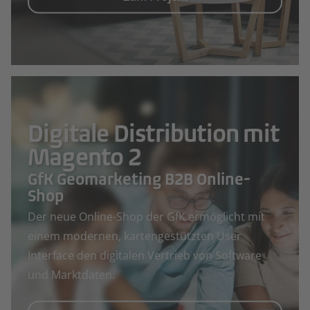
Digitale Distribution mit
Magento 2
GfK Geomarketing B2B Online-
Shop
Der neue Online-Shop der GfK ermöglicht mit
einem modernen, kartengestützten User
Interface den digitalen Vertrieb von Software
und Marktdaten.