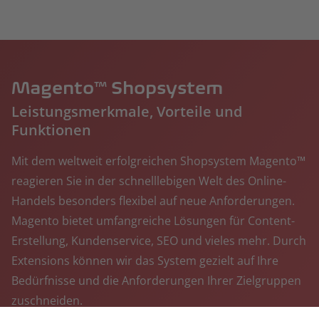
Magento™ Shopsystem
Leistungsmerkmale, Vorteile und
Funktionen
Mit dem weltweit erfolgreichen Shopsystem Magento™
reagieren Sie in der schnelllebigen Welt des Online-
Handels besonders flexibel auf neue Anforderungen.
Magento bietet umfangreiche Lösungen für Content-
Erstellung, Kundenservice, SEO und vieles mehr. Durch
Extensions können wir das System gezielt auf Ihre
Bedürfnisse und die Anforderungen Ihrer Zielgruppen
zuschneiden.