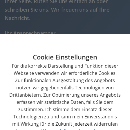
Ihrer Seite. Rufen Sie uns einfach an oder
schreiben Sie uns. Wir freuen uns auf Ihre
Nachricht.
Ihr Ansprechpartner
Dominic Jacob | Dipl. Inf.-Wirt. | Geschäftsführer
serviceteam
galileo-webagentur.de
|
+49 (0)721 981
Cookie Einstellungen
925 - 0
Für die korrekte Darstellung und Funktion dieser
Webseite verwenden wir erforderliche Cookies.
Beratungsanfrage senden
Zur funktionalen Ausgestaltung des Angebots
nutzen wir gegebenenfalls Technologien von
Drittanbietern. Zur Optimierung unseres Angebots
erfassen wir statistische Daten, falls Sie dem
zustimmen. Ich stimme dem Einsatz dieser
Technologien zu und kann mein Einverständnis
mit Wirkung für die Zukunft jederzeit widerrufen