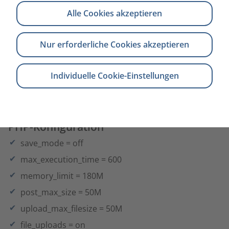
curl
Alle Cookies akzeptieren
mbstring
FreeType
Nur erforderliche Cookies akzeptieren
bcmath
mcrypt
Individuelle Cookie-Einstellungen
poppler-utils
PHP-Konfiguration
save_mode = off
max_execution_time = 600
memory_limit = 180M
post_max_size = 50M
upload_max_filesize = 50M
file_uploads = on