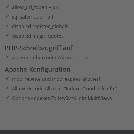
allow_url_fopen = on
sql.safemode = off
disabled register_globals
disabled magic_quotes
PHP-Schreibzugriff auf
/dev/urandom oder /dev/random
Apache-Konfiguration
mod_rewrite und mod_expires aktiviert
AllowOverride All (min. "Indexes" und "FileInfo")
Options -Indexes FollowSymLinks MultiViews