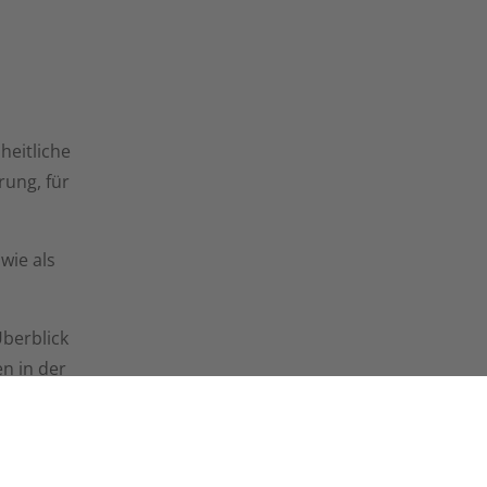
heitliche
rung, für
wie als
berblick
n in der
 Struktur