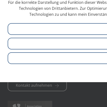
Für die korrekte Darstellung und Funktion dieser Webs
Technologien von Drittanbietern. Zur Optimierun
­­– Quelle: Wikipedia [01.09.2021]
Technologien zu und kann mein Einverständ
Zurück
info@galileo-webagentur.de
+49 (0)721 981 925 - 0
Kontakt aufnehmen