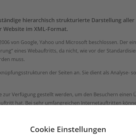
tändige hierarchisch strukturierte Darstellung aller
er Website im XML-Format.
2006 von Google, Yahoo und Microsoft beschlossen. Der ein
erung“ eines Webauftritts, da nicht, wie vor der Standardisie
erden muss.
knüpfungsstrukturen der Seiten an. Sie dient als Analyse- so
e zur Verfügung gestellt werden, um den Besuchern einen Ü
tritt hat. Bei sehr umfangreichen Internetauftritten könne
n, so dass man sich auf die Darstellung der hierarchischen
Cookie Einstellungen
maschinenoptimierung."