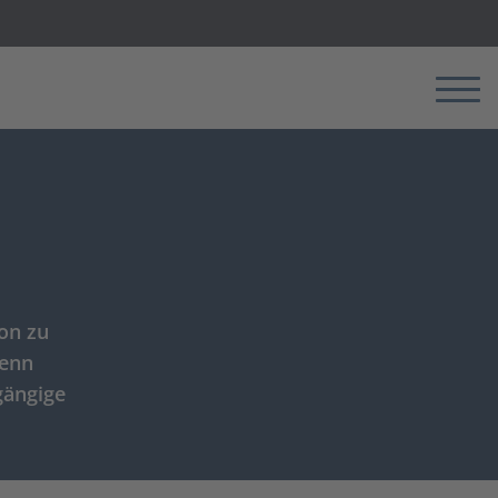
Menü
on zu
wenn
gängige