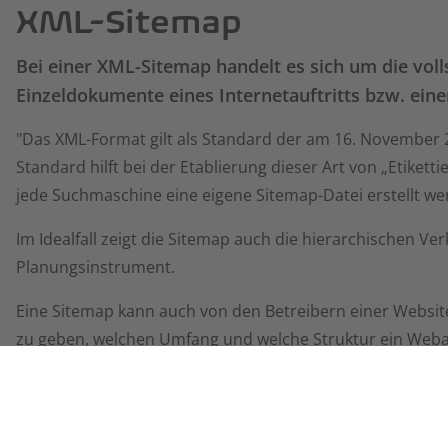
XML-Sitemap
Bei einer XML-Sitemap handelt es sich um die volls
Einzeldokumente eines Internetauftritts bzw. ein
"Das XML-Format gilt als Standard der am 16. November 
Standard hilft bei der Etablierung dieser Art von „Etiketti
jede Suchmaschine eine eigene Sitemap-Datei erstellt w
Im Idealfall zeigt die Sitemap auch die hierarchischen Ver
Planungsinstrument.
Eine Sitemap kann auch von den Betreibern einer Websit
zu geben, welchen Umfang und welche Struktur ein Webauf
Sitemap nicht mehr alle Einzeldokumente angezeigt werde
beschränkt.
Sitemaps haben eine wesentliche Funktion für die Such