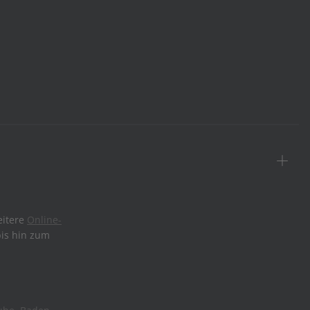
eitere
Online-
bis hin zum