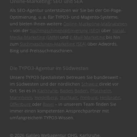
Online-Marketing: SEO und SEA
Als SEO-Agentur unterstützen wir Sie bei der On-Page-
Optimierung, u. a. für TYPO3- und Magento-Systeme,
und bieten Ihnen weitere
Online-Marketing-Maßnahmen
– von der
Suchmaschinenoptimierung (SEO)
über
Social-
Media-Marketing (SMM)
und
E-Mail-Marketing
bis hin
zum
Suchmaschinen-Marketing (SEA)
über Adwords,
Bing und Preissuchmaschinen.
Die TYPO3-Agentur im Südwesten
Unsere TYPO3-Spezialisten betreuen Sie bundesweit –
im Südwesten und der nördlichen
Schweiz
direkt vor
Ort. Sei es in
Karlsruhe
,
Baden-Baden
,
Pforzheim
,
Mannheim
,
Heidelberg
,
Stuttgart
,
Freiburg
,
Heilbronn
,
Offenburg
oder
Basel
– in unserem Team finden Sie
immer einen kompetenten Ansprechpartner mit
umfangreichem TYPO3-Wissen.
© 2026 Galileo Webagentur OHG, Karlsruhe,