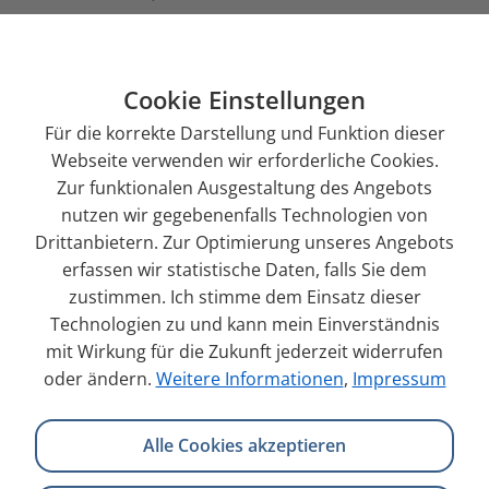
Upgrade an – also eine Umstellung auf eine aktuelle
TYPO3-Version, bevorzugt eine LTS-Version. LTS steht
für "Long Term Support" und bedeutet, dass die
Cookie Einstellungen
Version mehrere Jahre von der TYPO3-Community
Für die korrekte Darstellung und Funktion dieser
unterstützt wird.
Webseite verwenden wir erforderliche Cookies.
Zur funktionalen Ausgestaltung des Angebots
Siehe auch:
TYPO3-Upgrade
nutzen wir gegebenenfalls Technologien von
Drittanbietern. Zur Optimierung unseres Angebots
Zurück
erfassen wir statistische Daten, falls Sie dem
zustimmen. Ich stimme dem Einsatz dieser
Technologien zu und kann mein Einverständnis
mit Wirkung für die Zukunft jederzeit widerrufen
oder ändern.
Weitere Informationen
,
Impressum
Alle Cookies akzeptieren
info@galileo-webagentur.de
+49 (0)721 981 925 - 0