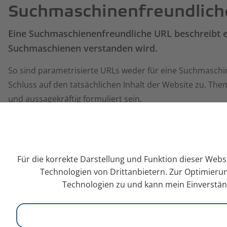
Suchmaschinenfreundlich
Eine Suchmaschienenfreundliche URL beschreibt e
Suchmaschienen verstanden wird.
So sind parametrisierte URLs weder für eine Suchmaschin
Schluss auf den tatsächlichen Inhalt der Website zu. The
und aussagekräftig formuliert sein.
Zurück
Für die korrekte Darstellung und Funktion dieser Webs
Technologien von Drittanbietern. Zur Optimierun
Technologien zu und kann mein Einverständ
info@galileo-webagentur.de