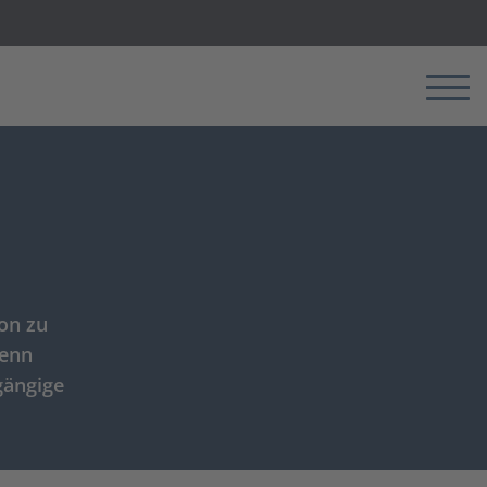
Menü
on zu
wenn
gängige