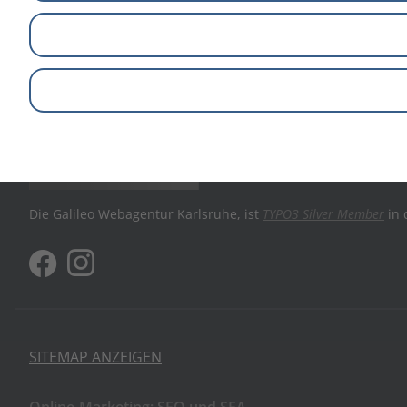
+49 (0)721 981 925 - 0
Kontakt aufnehmen
Die Galileo Webagentur Karlsruhe, ist
TYPO3 Silver Member
in 
SITEMAP ANZEIGEN
Online-Marketing: SEO und SEA